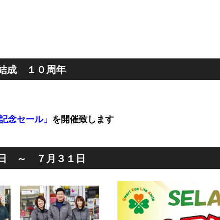
結成 １０周年
記念セール」
を開催致します
日 ～ ７月３１日